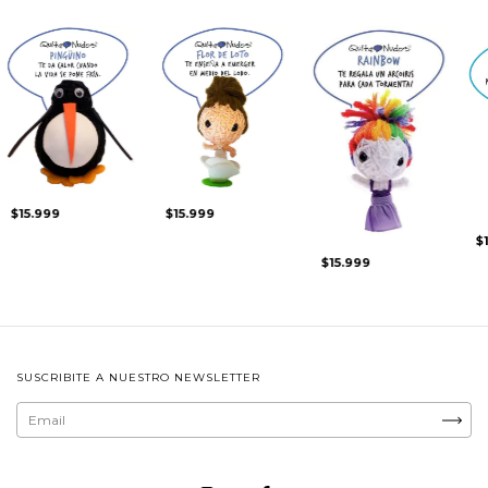
$15.999
$15.999
$
$15.999
SUSCRIBITE A NUESTRO NEWSLETTER